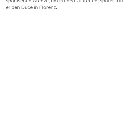
spanischen Grenze, um Franco zu treffen; später trifft
er den Duce in Florenz.