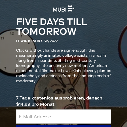
FIVE DAYS TILL
TOMORROW
LEWIS KLAHR
USA, 2022
Clocks without hands are sign enough: this
mesmerizingly animated collage exists in a realm
flung from linear time. Shifting mid-century
iconography into uncanny new motion, American
experimental filmmaker Lewis Klahr cleverly plumbs
melancholy and eeriness from the enduring ends of
modernity.
7 Tage kostenlos ausprobieren, danach
$14.99 pro Monat