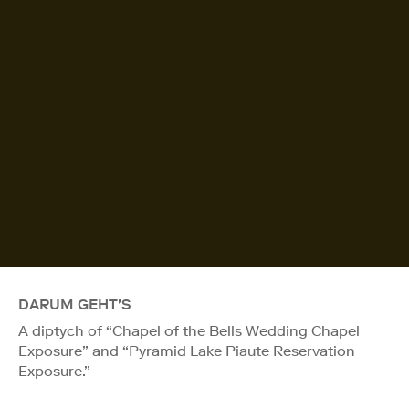
DARUM GEHT'S
A diptych of “Chapel of the Bells Wedding Chapel
Exposure” and “Pyramid Lake Piaute Reservation
Exposure.”