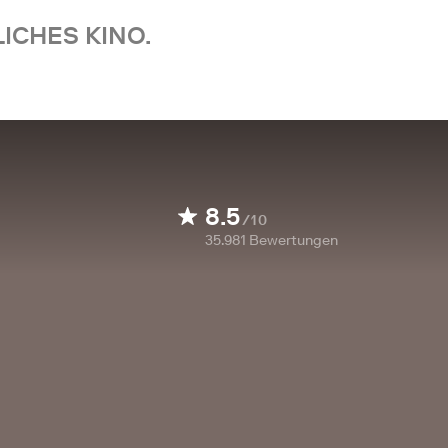
ICHES KINO.
8.5
/10
35.981
Bewertungen