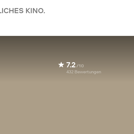
ICHES KINO.
7.2
/10
432
Bewertungen