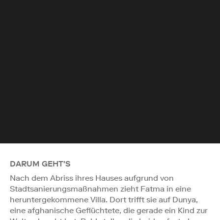
DARUM GEHT'S
Nach dem Abriss ihres Hauses aufgrund von
Stadtsanierungsmaßnahmen zieht Fatma in eine
heruntergekommene Villa. Dort trifft sie auf Dunya,
eine afghanische Geflüchtete, die gerade ein Kind zur