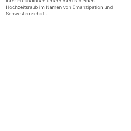
ihrer Freundinnen unternimmt Ria einen
Hochzeitsraub im Namen von Emanzipation und
Schwesternschaft.