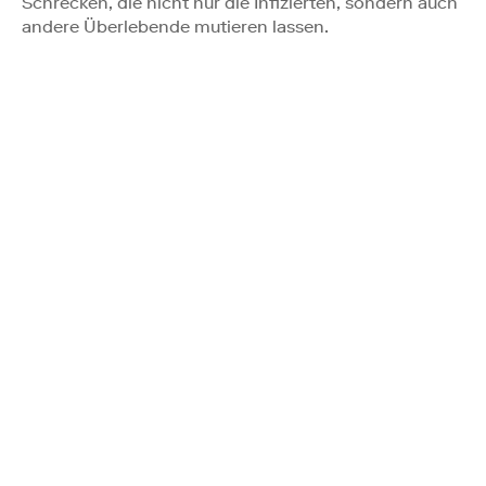
Schrecken, die nicht nur die Infizierten, sondern auch
andere Überlebende mutieren lassen.