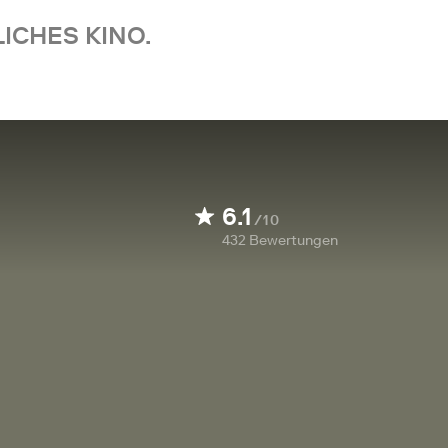
ICHES KINO.
6.1
/10
432
Bewertungen