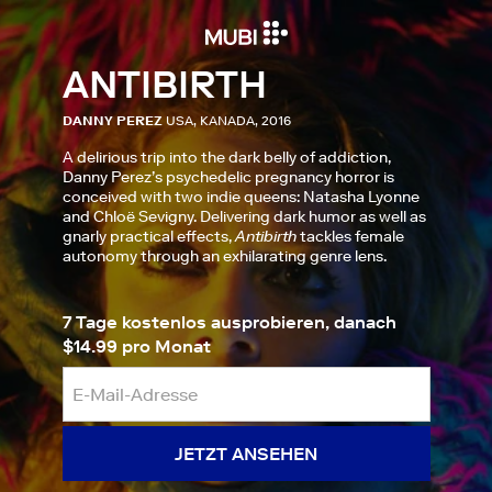
ANTIBIRTH
DANNY PEREZ
USA, KANADA, 2016
A delirious trip into the dark belly of addiction,
Danny Perez’s psychedelic pregnancy horror is
conceived with two indie queens: Natasha Lyonne
and Chloë Sevigny. Delivering dark humor as well as
gnarly practical effects,
Antibirth
tackles female
autonomy through an exhilarating genre lens.
7 Tage kostenlos ausprobieren, danach
$14.99 pro Monat
JETZT ANSEHEN