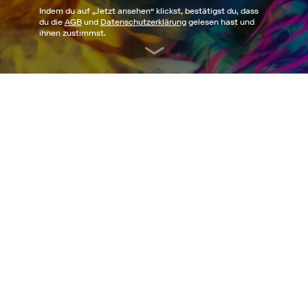
Indem du auf „
Jetzt ansehen
“ klickst, bestätigst du, dass
du die
AGB
und
Datenschutzerklärung
gelesen hast und
ihnen zustimmst.