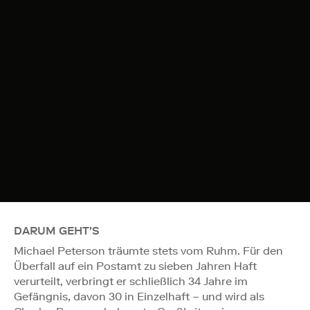
DARUM GEHT'S
Michael Peterson träumte stets vom Ruhm. Für den
Überfall auf ein Postamt zu sieben Jahren Haft
verurteilt, verbringt er schließlich 34 Jahre im
Gefängnis, davon 30 in Einzelhaft – und wird als