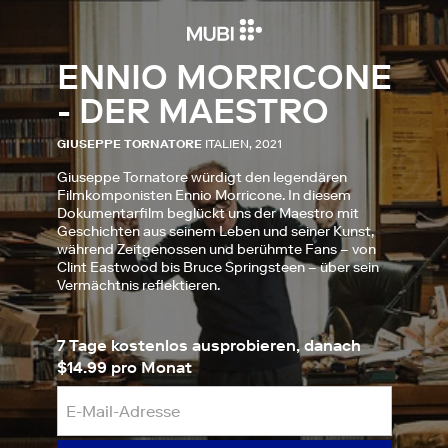
ENNIO MORRICONE
- DER MAESTRO
GIUSEPPE TORNATORE
ITALIEN, 2021
Giuseppe Tornatore würdigt den legendären
Filmkomponisten Ennio Morricone. In diesem
Dokumentarfilm beglückt uns der Maestro mit
Geschichten aus seinem Leben und seiner Kunst,
während Zeitgenossen und berühmte Fans – von
Clint Eastwood bis Bruce Springsteen – über sein
Vermächtnis reflektieren.
7 Tage kostenlos ausprobieren, danach
$14.99 pro Monat