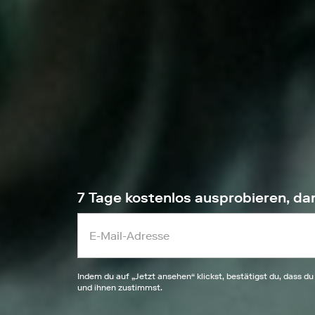
7 Tage kostenlos ausprobieren, da
Indem du auf „
Jetzt ansehen
“ klickst, bestätigst du, dass du
und ihnen zustimmst.