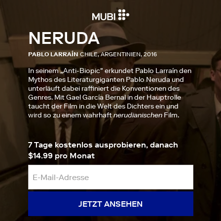
NERUDA
PABLO LARRAÍN
CHILE, ARGENTINIEN, 2016
In seinem „Anti-Biopic" erkundet Pablo Larraín den
Mythos des Literaturgiganten Pablo Neruda und
unterläuft dabei raffiniert die Konventionen des
Genres. Mit Gael García Bernal in der Hauptrolle
taucht der Film in die Welt des Dichters ein und
wird so zu einem wahrhaft
nerudianischen
Film.
7 Tage kostenlos ausprobieren, danach
$14.99 pro Monat
JETZT ANSEHEN