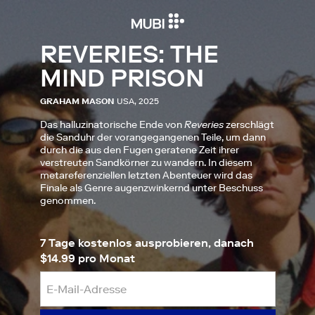
REVERIES: THE
MIND PRISON
GRAHAM MASON
USA, 2025
Das halluzinatorische Ende von
Reveries
zerschlägt
die Sanduhr der vorangegangenen Teile, um dann
durch die aus den Fugen geratene Zeit ihrer
verstreuten Sandkörner zu wandern. In diesem
metareferenziellen letzten Abenteuer wird das
Finale als Genre augenzwinkernd unter Beschuss
genommen.
7 Tage kostenlos ausprobieren, danach
$14.99 pro Monat