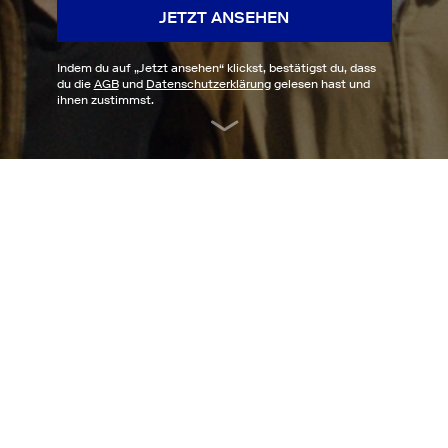
JETZT ANSEHEN
Indem du auf „
Jetzt ansehen
“ klickst, bestätigst du, dass
du die
AGB
und
Datenschutzerklärung
gelesen hast und
ihnen zustimmst.