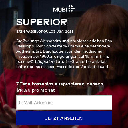
SUPERIOR
ERIN VASSILOPOULOS
USA, 2021
Die Zwillinge Alessandra und Ani Mesa verleihen Erin
Vassilopoulos’ Schwestern-Drama eine besondere
Authentizität. Durchzogen von den modischen
Freuden der 1980er, eingefangen auf 16-mm-Film,
beschwört
Superior
das stille Grauen herauf, das
unter der makellosen Fassade der Vorstadt lauert.
7 Tage kostenlos ausprobieren, danach
$14.99 pro Monat
JETZT ANSEHEN