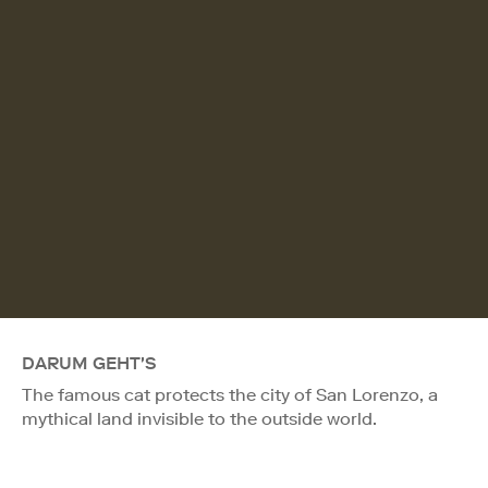
DARUM GEHT'S
The famous cat protects the city of San Lorenzo, a
mythical land invisible to the outside world.