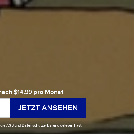
nach $14.99 pro Monat
JETZT ANSEHEN
 die
AGB
und
Datenschutzerklärung
gelesen hast