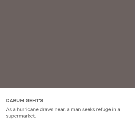
DARUM GEHT'S
As a hurricane draws near, a man seeks refuge in a
supermarket.