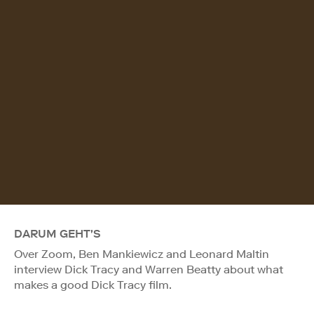
DARUM GEHT'S
Over Zoom, Ben Mankiewicz and Leonard Maltin
interview Dick Tracy and Warren Beatty about what
makes a good Dick Tracy film.