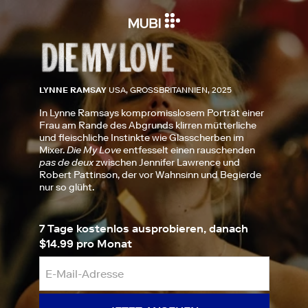
LYNNE RAMSAY
USA, GROSSBRITANNIEN, 2025
In Lynne Ramsays kompromisslosem Porträt einer
Frau am Rande des Abgrunds klirren mütterliche
und fleischliche Instinkte wie Glasscherben im
Mixer.
Die My Love
entfesselt einen rauschenden
pas de deux
zwischen Jennifer Lawrence und
Robert Pattinson, der vor Wahnsinn und Begierde
nur so glüht.
7 Tage kostenlos ausprobieren, danach
$14.99 pro Monat