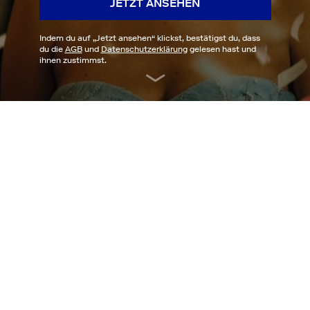
JETZT ANSEHEN
Indem du auf „
Jetzt ansehen
“ klickst, bestätigst du, dass
du die
AGB
und
Datenschutzerklärung
gelesen hast und
ihnen zustimmst.