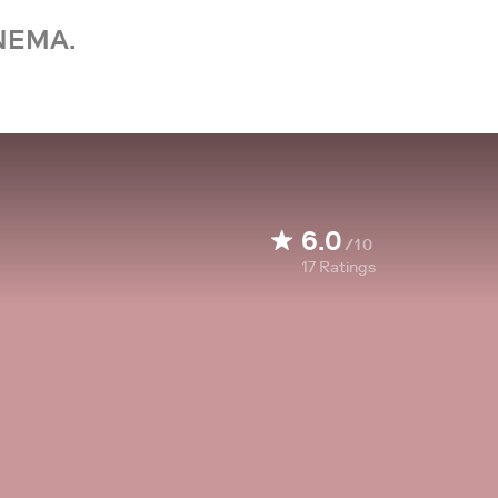
NEMA.
6.0
/10
17
Ratings