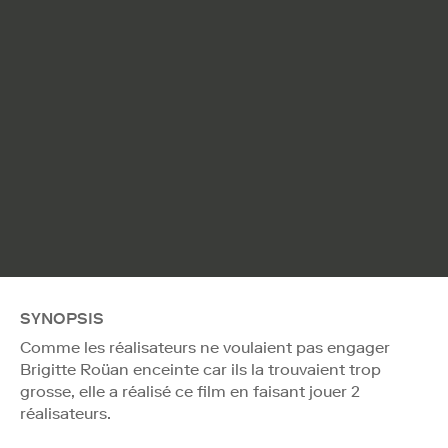
SYNOPSIS
Comme les réalisateurs ne voulaient pas engager
Brigitte Roüan enceinte car ils la trouvaient trop
grosse, elle a réalisé ce film en faisant jouer 2
réalisateurs.