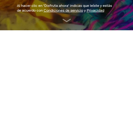
Al hacer clic en '
Disfruta ahora
' indicas que leíste y estás
de acuerdo con
Condiciones de servicio
y
Privacidad