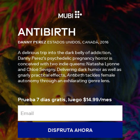
ANTIBIRTH
DANNY PEREZ
ESTADOS UNIDOS, CANADÁ, 2016
A delirious trip into the dark belly of addiction,
Danny Perez’s psychedelic pregnancy horror is
conceived with two indie queens: Natasha Lyonne
and Chloë Sevigny. Delivering dark humor as well as
gnarly practical effects,
Antibirth
tackles female
autonomy through an exhilarating genre lens.
Prueba 7 días gratis, luego $14.99/mes
DISFRUTA AHORA