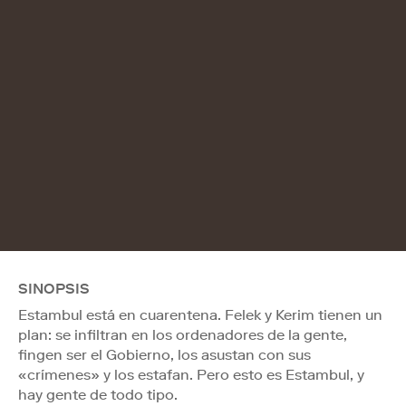
SINOPSIS
Estambul está en cuarentena. Felek y Kerim tienen un
plan: se infiltran en los ordenadores de la gente,
fingen ser el Gobierno, los asustan con sus
«crímenes» y los estafan. Pero esto es Estambul, y
hay gente de todo tipo.