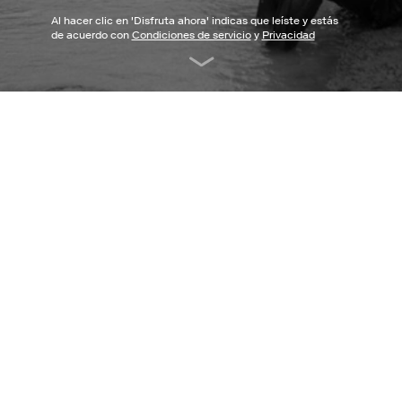
Al hacer clic en '
Disfruta ahora
' indicas que leíste y estás
de acuerdo con
Condiciones de servicio
y
Privacidad