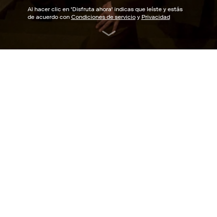
Al hacer clic en '
Disfruta ahora
' indicas que leíste y estás
de acuerdo con
Condiciones de servicio
y
Privacidad