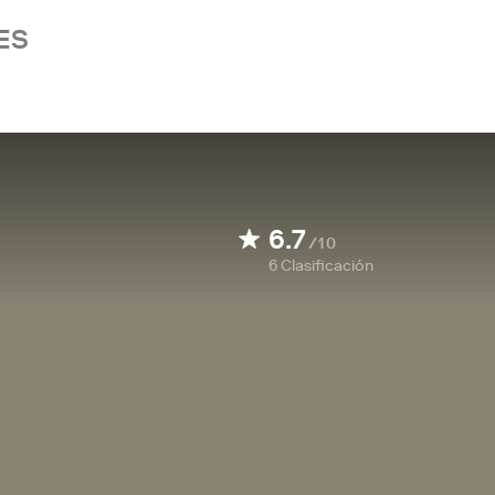
ES
6.7
/10
6
Clasificación