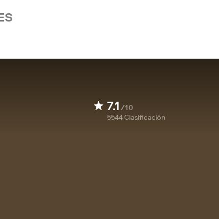
ES
7.1
/10
5544
Clasificación