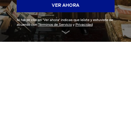
VER AHORA
Al hacer clic en '
Ver ahora
' indicas que leíste y estuviste de
acuerdo con
Términos de Servicio
y
Privacidad