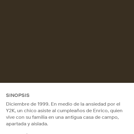
SINOPSIS
Diciembre de 1999. En medio de la ansiedad por el
Y2K, un chico asiste al cumpleaños de Enrico, quien
vive con su familia en una antigua casa de campo,
apartada y aislada.