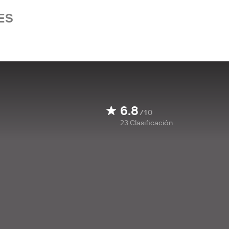
ES
6.8
/10
23
Clasificación