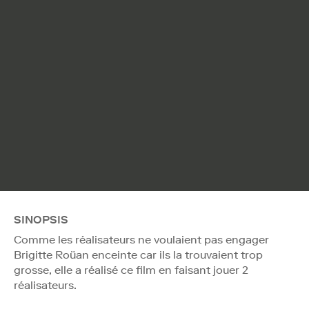
SINOPSIS
Comme les réalisateurs ne voulaient pas engager
Brigitte Roüan enceinte car ils la trouvaient trop
grosse, elle a réalisé ce film en faisant jouer 2
réalisateurs.