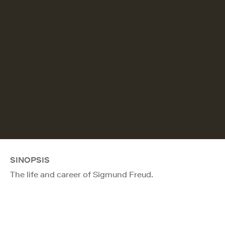
SINOPSIS
The life and career of Sigmund Freud.