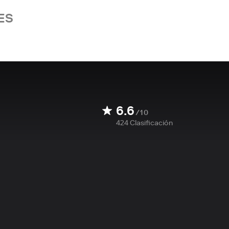
ES
6.6
/10
424
Clasificación