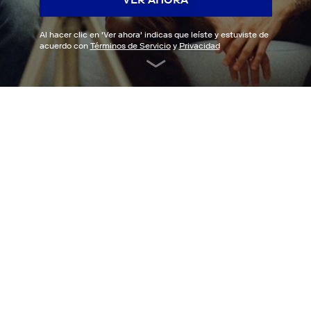
Al hacer clic en '
Ver ahora
' indicas que leíste y estuviste de
acuerdo con
Términos de Servicio
y
Privacidad