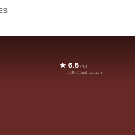
ES
6.6
/10
380
Clasificación