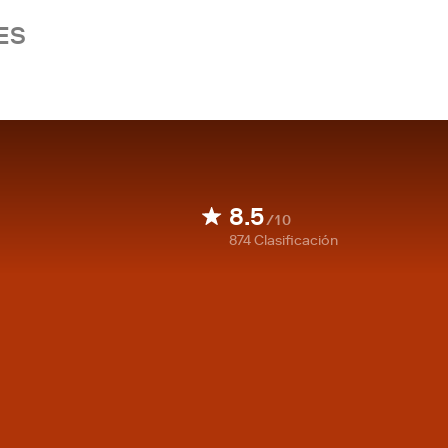
ES
8.5
/10
874
Clasificación