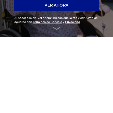
VER AHORA
Al hacer clic en '
Ver ahora
' indicas que leíste y estuviste de
acuerdo con
Términos de Servicio
y
Privacidad