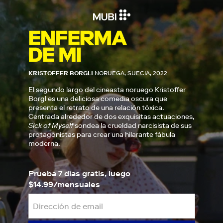
KRISTOFFER BORGLI
NORUEGA, SUECIA, 2022
El segundo largo del cineasta noruego Kristoffer
Borgl es una deliciosa comedia oscura que
presenta el retrato de una relación tóxica.
Centrada alrededor de dos exquisitas actuaciones,
Sick of Myself
sondea la crueldad narcisista de sus
protagonistas para crear una hilarante fábula
moderna.
Prueba 7 días gratis, luego
$14.99/mensuales