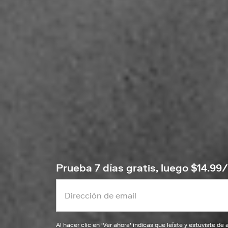
Prueba 7 días gratis, luego $14.9
Al hacer clic en '
Ver ahora
' indicas que leíste y estuviste d