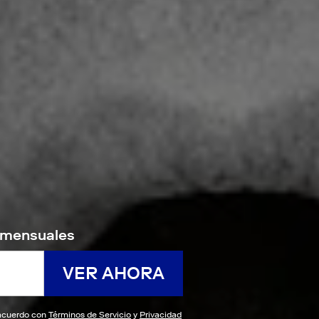
9/mensuales
VER AHORA
e acuerdo con
Términos de Servicio
y
Privacidad