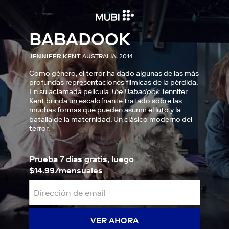
BABADOOK
JENNIFER KENT
AUSTRALIA, 2014
Como género, el terror ha dado algunas de las más
profundas representaciones fílmicas de la pérdida.
En su aclamada película
The Babadook
Jennifer
Kent brinda un escalofriante tratado sobre las
muchas formas que pueden asumir el luto y la
batalla de la maternidad. Un clásico moderno del
terror.
Prueba 7 días gratis, luego
$14.99/mensuales
VER AHORA