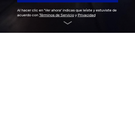
Al hacer clic en '
Ver ahora
' indicas que leíste y estuviste de
acuerdo con
Términos de Servicio
y
Privacidad