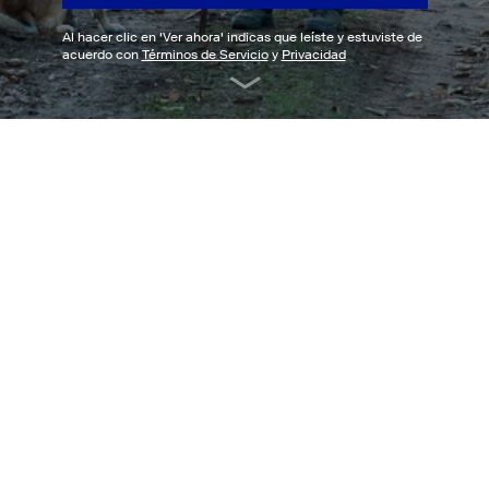
Al hacer clic en '
Ver ahora
' indicas que leíste y estuviste de
acuerdo con
Términos de Servicio
y
Privacidad