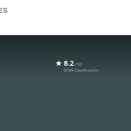
ES
8.2
/10
6099
Clasificación