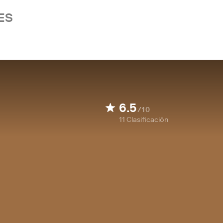
ES
6.5
/10
11
Clasificación