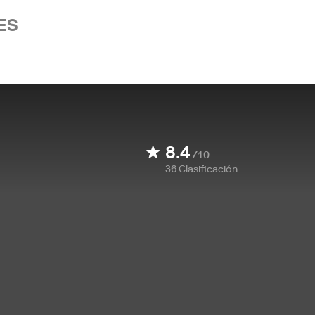
ES
8.4
/10
36
Clasificación