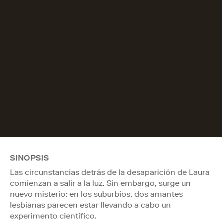
SINOPSIS
Las circunstancias detrás de la desaparición de Laura
comienzan a salir a la luz. Sin embargo, surge un
nuevo misterio: en los suburbios, dos amantes
lesbianas parecen estar llevando a cabo un
experimento científico.