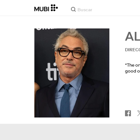
A
DIREC
“The on
good or