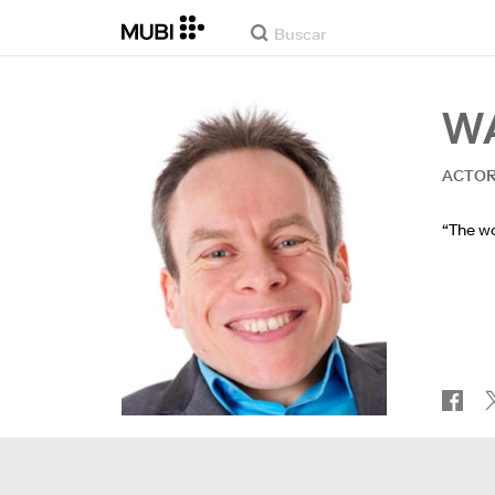
W
ACTOR
“The wo