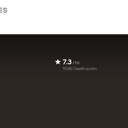
ES
7.3
/10
1036
Clasificación