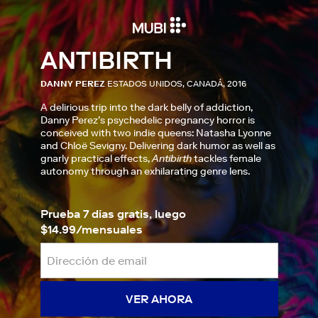
ANTIBIRTH
DANNY PEREZ
ESTADOS UNIDOS, CANADÁ, 2016
A delirious trip into the dark belly of addiction,
Danny Perez’s psychedelic pregnancy horror is
conceived with two indie queens: Natasha Lyonne
and Chloë Sevigny. Delivering dark humor as well as
gnarly practical effects,
Antibirth
tackles female
autonomy through an exhilarating genre lens.
Prueba 7 días gratis, luego
$14.99/mensuales
VER AHORA