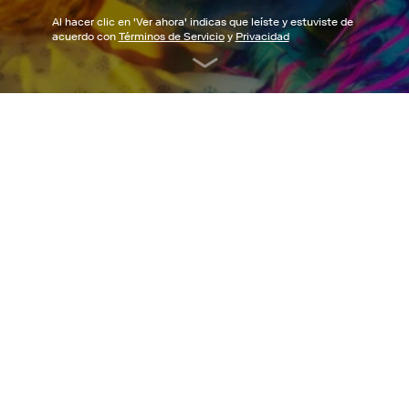
Al hacer clic en '
Ver ahora
' indicas que leíste y estuviste de
acuerdo con
Términos de Servicio
y
Privacidad